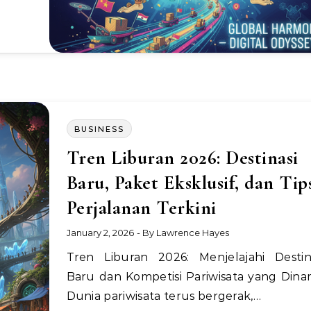
BUSINESS
Tren Liburan 2026: Destinasi
Baru, Paket Eksklusif, dan Tip
Perjalanan Terkini
January 2, 2026
- By
Lawrence Hayes
Tren Liburan 2026: Menjelajahi Destinasi
Baru dan Kompetisi Pariwisata yang Dina
Dunia pariwisata terus bergerak,…