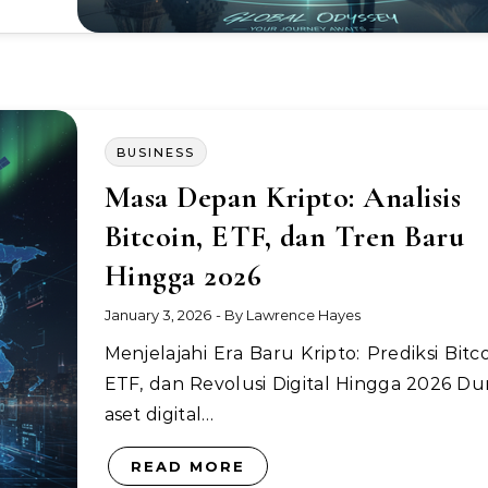
BUSINESS
Masa Depan Kripto: Analisis
Bitcoin, ETF, dan Tren Baru
Hingga 2026
January 3, 2026
- By
Lawrence Hayes
Menjelajahi Era Baru Kripto: Prediksi Bitcoin,
ETF, dan Revolusi Digital Hingga 2026 Du
aset digital…
READ MORE